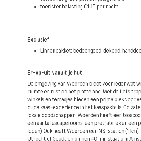
toeristenbelasting €1,15 per nacht
Exclusief
Linnenpakket: beddengoed, dekbed, handdoe
Er-op-uit vanuit je hut
De omgeving van Woerden biedt voor ieder wat wil
ruimte en rust op het platteland. Met de fiets tra
winkels en terrasjes bieden een prima plek voor e
bij de kaas-experience in het kaaspakhuis. Op zat
lokale boodschappen. Woerden heeft een bioscoop
een aantal escaperooms, een pretfabriek en een p
lopen). Ook heeft Woerden een NS-station (1 km). 
Utrecht of Gouda en binnen 40 min staat u in Am