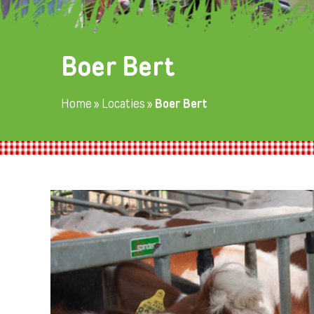
Boer Bert
Home
»
Locaties
»
Boer Bert