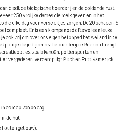
 dan biedt de biologische boerderij en de polder de rust
geveer 250 vrolijke dames die melk geven en in het
die elke dag voor verse eitjes zorgen. De 20 schapen, 8
el compleet. Er is een klompenpad oftewel een leuke
 je ook vrij om over ons eigen betonpad het weiland in te
ekpondje die je bij recreatieboerderij de Boerinn brengt.
 recreatieopties, zoals kanoën, poldersporten en
nt er vergaderen. Verderop ligt Pitch en Putt Kamerijck
in de loop van de dag.
 in de hut.
te houten gebouw).