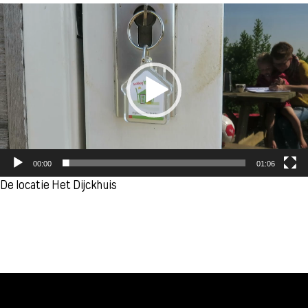
Videospeler
00:00
01:06
De locatie Het Dijckhuis