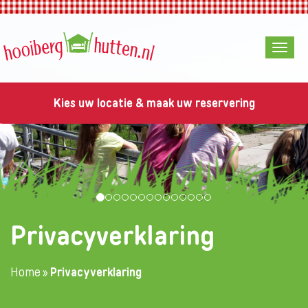
Kies uw locatie & maak uw reservering
Privacyverklaring
Home
»
Privacyverklaring