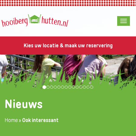
Kies uw locatie & maak uw reservering
Nieuws
Home
»
Ook interessant