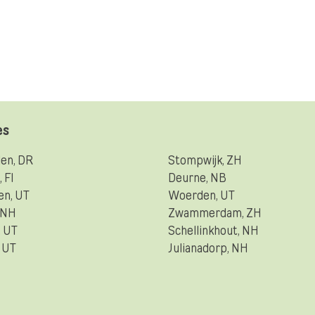
es
en, DR
Stompwijk, ZH
 Fl
Deurne, NB
en, UT
Woerden, UT
, NH
Zwammerdam, ZH
, UT
Schellinkhout, NH
 UT
Julianadorp, NH