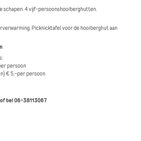
de schapen. 4 vijf-persoonshooiberghutten.
erverwarming. Picknicktafel voor de hooiberghut aan
en
s:
per persoon
en) € 5,-per persoon
 of bel 06-38113067