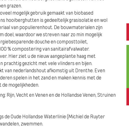
pen grazen.
oveel mogelijk gebruik gemaakt van biobased
 hooiberghutten is gedeeltelijk grasisolatie en wol
riaal van populierenhout. De bouwmaterialen zijn
 doel, waardoor we streven naar zo min mogelijk
nergiebesparende douche en composttoilet,
r 100 % compostering van sanitairafvalwater.
ver. Hier ziet u de nieuw aangeplante haag met
n prachtig gezicht met vele vlinders en bijen.
kt van nederlandshout afkomstig uit Drenthe. Even
nderen spelen in het zand en maken kennis met de
t de mogelijkheden.
ng: Rijn, Vecht en Venen en de Hollandse Venen, Struinen
ngs de Oude Hollandse Waterlinie (Michiel de Ruyter
, wandelen, zwemmen.