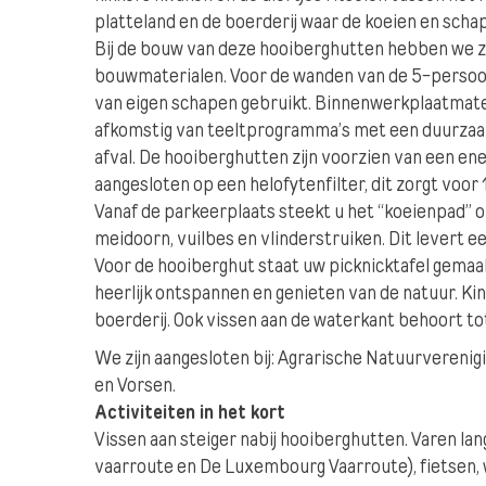
platteland en de boerderij waar de koeien en scha
Bij de bouw van deze hooiberghutten hebben we z
bouwmaterialen. Voor de wanden van de 5-persoons
van eigen schapen gebruikt. Binnenwerkplaatmate
afkomstig van teeltprogramma’s met een duurzaam
afval. De hooiberghutten zijn voorzien van een e
aangesloten op een helofytenfilter, dit zorgt voo
Vanaf de parkeerplaats steekt u het “koeienpad” o
meidoorn, vuilbes en vlinderstruiken. Dit levert ee
Voor de hooiberghut staat uw picknicktafel gemaa
heerlijk ontspannen en genieten van de natuur. Ki
boerderij. Ook vissen aan de waterkant behoort to
We zijn aangesloten bij: Agrarische Natuurverenigi
en Vorsen.
Activiteiten in het kort
Vissen aan steiger nabij hooiberghutten. Varen la
vaarroute en De Luxembourg Vaarroute), fietsen