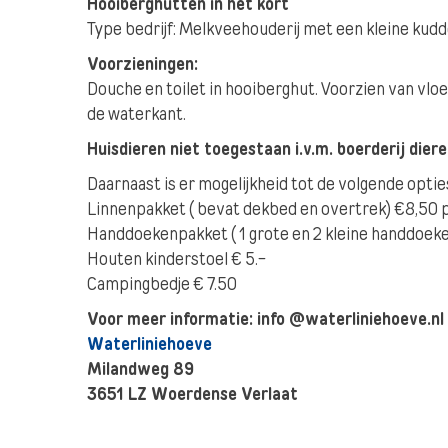
Hooiberghutten in het kort
Type bedrijf: Melkveehouderij met een kleine kud
Voorzieningen:
Douche en toilet in hooiberghut. Voorzien van vlo
de waterkant.
Huisdieren niet toegestaan i.v.m. boerderij dier
Daarnaast is er mogelijkheid tot de volgende optie
Linnenpakket ( bevat dekbed en overtrek) €8,50 
Handdoekenpakket ( 1 grote en 2 kleine handdoek
Houten kinderstoel € 5.-
Campingbedje € 7.50
Voor meer informatie: info @waterliniehoeve.nl
Waterliniehoeve
Milandweg 89
3651 LZ Woerdense Verlaat