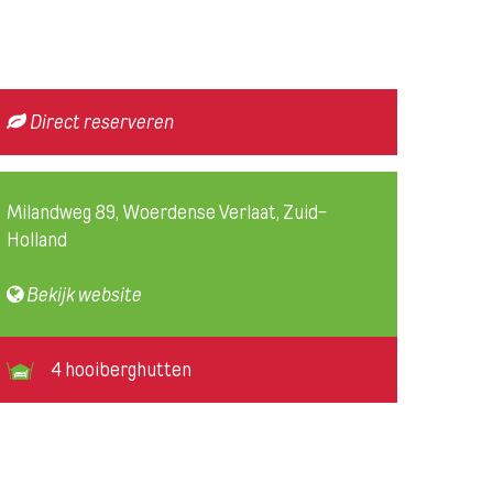
Direct reserveren
Milandweg 89, Woerdense Verlaat, Zuid-
Holland
Bekijk website
4 hooiberghutten